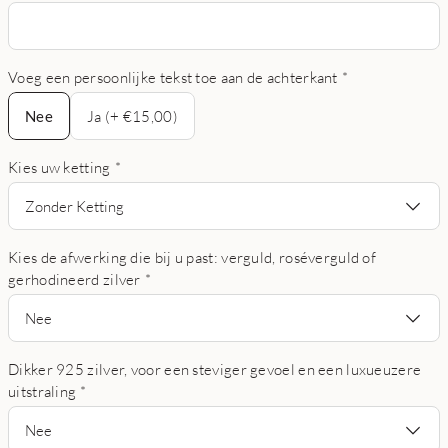
Voeg een persoonlijke tekst toe aan de achterkant
*
Nee
Nee
Ja (+ €15,00)
Kies uw ketting
*
Zonder Ketting
Kies de afwerking die bij u past: verguld, roséverguld of
gerhodineerd zilver
*
Nee
Dikker 925 zilver, voor een steviger gevoel en een luxueuzere
uitstraling
*
Nee