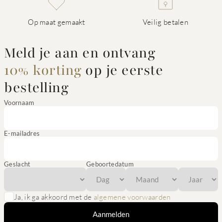
Op maat gemaakt
Veilig betalen
Meld je aan en ontvang
10% korting
op je eerste
bestelling
Voornaam
E-mailadres
Geslacht
Geboortedatum
Ja, ik ga akkoord met de
algemene voorwaarden
Aanmelden