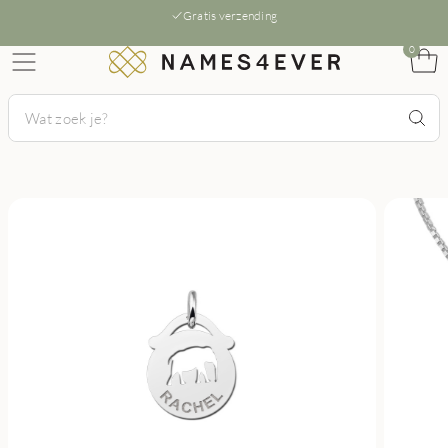
Gratis verzending
0