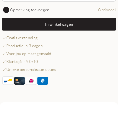
Opmerking toevoegen
Optioneel
In winkelwagen
Gratis verzending
Productie in 3 dagen
Voor jou op maat gemaakt
Klantcijfer 9,0/10
Unieke personalisatie opties