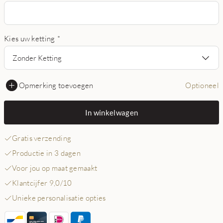
Kies uw ketting
*
Zonder Ketting
Opmerking toevoegen
Optioneel
In winkelwagen
Gratis verzending
Productie in 3 dagen
Voor jou op maat gemaakt
Klantcijfer 9,0/10
Unieke personalisatie opties