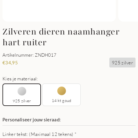
Zilveren dieren naamhanger
hart ruiter
Artikelnummer: ZNDH017
925 zilver
€
34,95
Kies je materiaal:
14 kt goud
925 zilver
Personaliseer jouw sieraad:
Linker tekst: (Maximaal 12 tekens)
*