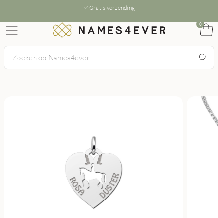
Gratis verzending
0