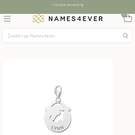
Gratis verzending
0