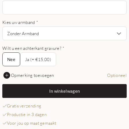
Kies uw armband
*
Zonder Armband
Wilt u een achterkant gravure?
*
Nee
Nee
Ja (+ €15,00)
Opmerking toevoegen
Optioneel
In winkelwagen
Gratis verzending
Productie in 3 dagen
Voor jou op maat gemaakt