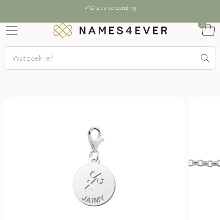
Gratis verzending
0