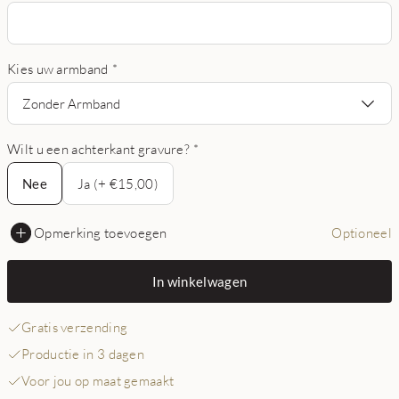
Kies uw armband
*
Zonder Armband
Wilt u een achterkant gravure?
*
Nee
Nee
Ja (+ €15,00)
Opmerking toevoegen
Optioneel
In winkelwagen
Gratis verzending
Productie in 3 dagen
Voor jou op maat gemaakt