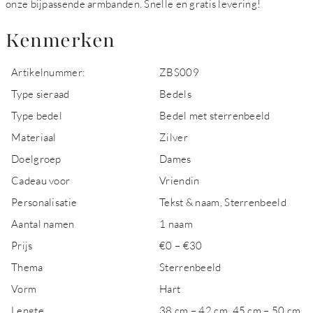
onze bijpassende armbanden. Snelle en gratis levering!
Kenmerken
Artikelnummer:
ZBS009
Type sieraad
Bedels
Type bedel
Bedel met sterrenbeeld
Materiaal
Zilver
Doelgroep
Dames
Cadeau voor
Vriendin
Personalisatie
Tekst & naam, Sterrenbeeld
Aantal namen
1 naam
Prijs
€0 – €30
Thema
Sterrenbeeld
Vorm
Hart
Lengte
38 cm – 42 cm, 45 cm – 50 cm,