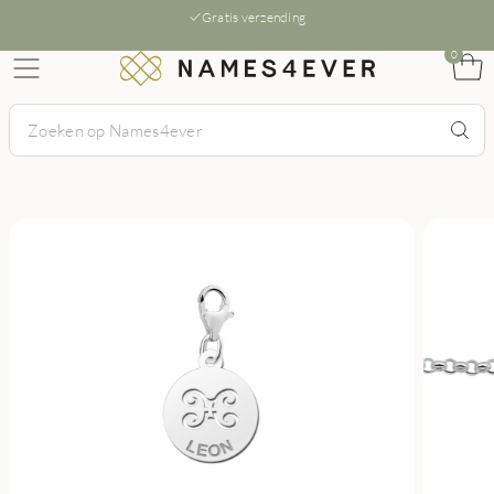
Gratis verzending
0