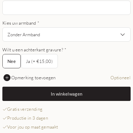
Kies uw armband
*
Zonder Armband
Wilt u een achterkant gravure?
*
Nee
Nee
Ja (+ €15,00)
Opmerking toevoegen
Optioneel
In winkelwagen
Gratis verzending
Productie in 3 dagen
Voor jou op maat gemaakt