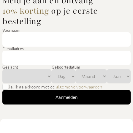
Meld je aan en ontvang
10% korting
op je eerste
bestelling
Voornaam
E-mailadres
Geslacht
Geboortedatum
Ja, ik ga akkoord met de
algemene voorwaarden
Aanmelden