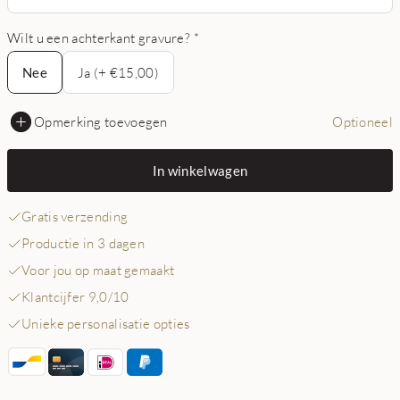
Wilt u een achterkant gravure?
*
Nee
Nee
Ja (+ €15,00)
Opmerking toevoegen
Optioneel
In winkelwagen
Gratis verzending
Productie in 3 dagen
Voor jou op maat gemaakt
Klantcijfer 9,0/10
Unieke personalisatie opties