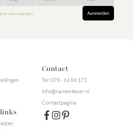
Aanmelden
ene voorwaarden
Contact
tellingen
Tel: 078 - 61 86 171
info@names4ever.nl
Contactpagina
links
eelden