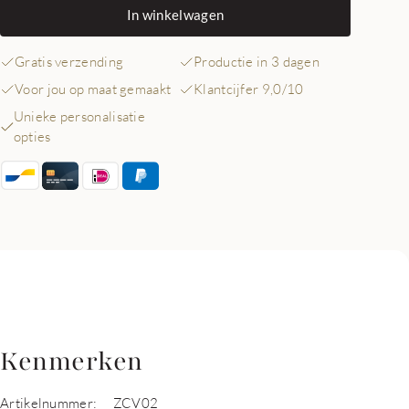
In winkelwagen
Gratis verzending
Productie in 3 dagen
Voor jou op maat gemaakt
Klantcijfer 9,0/10
Unieke personalisatie
opties
Kenmerken
Artikelnummer:
ZCV02