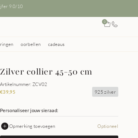
ijfer 9.0/10
0
ringen
oorbellen
cadeaus
Zilver collier 45-50 cm
Artikelnummer: ZCV02
925 zilver
€
39,95
Personaliseer jouw sieraad:
Opmerking toevoegen
Optioneel