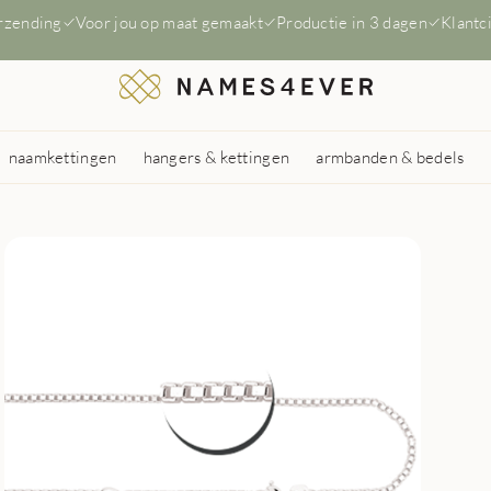
erzending
Voor jou op maat gemaakt
Productie in 3 dagen
Klantc
naamkettingen
hangers & kettingen
armbanden & bedels