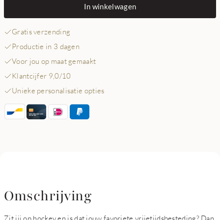
In winkelwagen
Gratis verzending
Productie in 3 dagen
Voor jou op maat gemaakt
Klantcijfer 9,0/10
Unieke personalisatie opties
Omschrijving
Zit jij op hockey en is dat jouw favoriete vrijetijdsbesteding? Dan