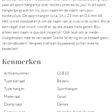
past dit sport hangertje over hockey precies bij jou! In dit sport
hangertje graveren wij jouw naam en de naam van jouw
hockeyclub. De sport hanger is ca. 16 x 23 mm en 0,4 mm dik.
Het is niet noodzakelijk om de naam van je club in te vullen. Als je
een regel niet invult, wordt er op die plaats niets gezet. Bijv.
alleen een naam is dus ook mogelijk! Ook leuk om je mede-
clubgenoten mee te verrassen Snelle levering en je betaalt geen
verzendkosten! Vergeet niet een bijpassend collier mee te
bestellen!
Kenmerken
Artikelnummer:
GSB10
Type sieraad
Bedels
Type hanger
Sporthanger
Materiaal
Goud
Doelgroep
Dames
Cadeau voor
Vriendin, Kind, Vriend