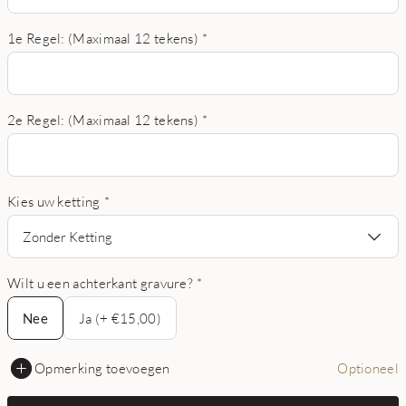
1e Regel: (Maximaal 12 tekens)
*
2e Regel: (Maximaal 12 tekens)
*
Kies uw ketting
*
Zonder Ketting
Wilt u een achterkant gravure?
*
Nee
Nee
Ja (+ €15,00)
Opmerking toevoegen
Optioneel