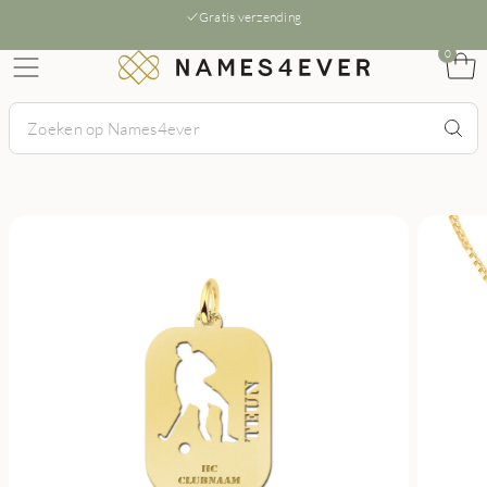
Gratis verzending
0