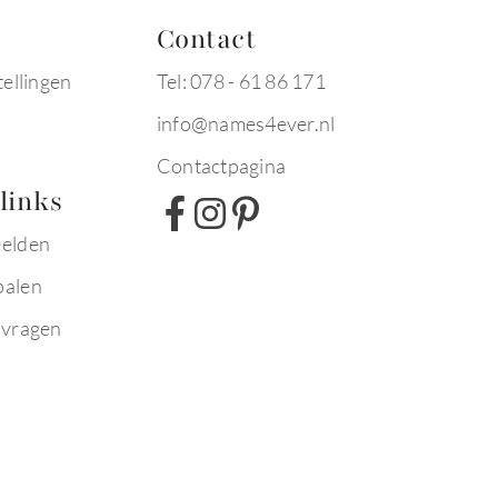
Contact
tellingen
Tel: 078 - 61 86 171
info@names4ever.nl
Contactpagina
links
eelden
palen
 vragen