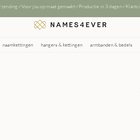
erzending
Voor jou op maat gemaakt
Productie in 3 dagen
Klantc
naamkettingen
hangers & kettingen
armbanden & bedels