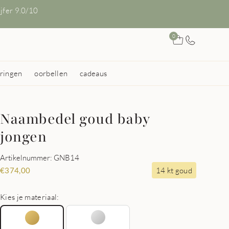
ijfer 9.0/10
0
ringen
oorbellen
cadeaus
Naambedel goud baby
jongen
Artikelnummer: GNB14
14 kt goud
€
374,00
Kies je materiaal: