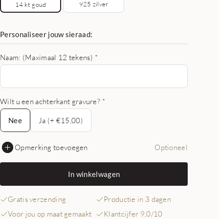
925 zilver
14 kt goud
Personaliseer jouw sieraad:
Naam: (Maximaal 12 tekens)
*
Wilt u een achterkant gravure?
*
Nee
Nee
Ja (+ €15,00)
Opmerking toevoegen
Optioneel
In winkelwagen
Gratis verzending
Productie in 3 dagen
Voor jou op maat gemaakt
Klantcijfer 9,0/10