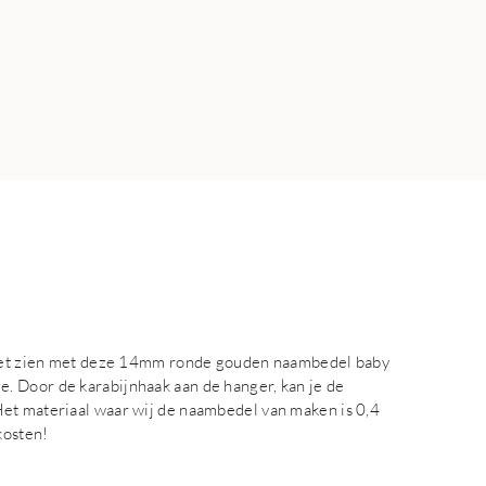
t het zien met deze 14mm ronde gouden naambedel baby
. Door de karabijnhaak aan de hanger, kan je de
Het materiaal waar wij de naambedel van maken is 0,4
kosten!