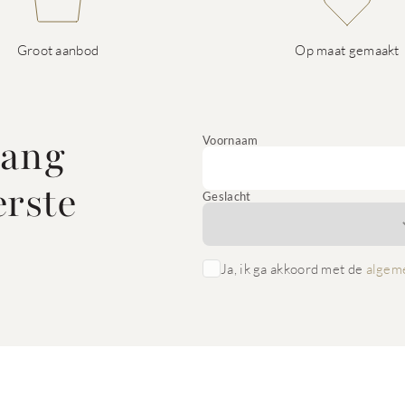
Groot aanbod
Op maat gemaakt
vang
Voornaam
erste
Geslacht
Ja, ik ga akkoord met de
algem