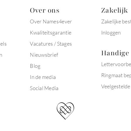
Over ons
Zakelijk
Over Names4ever
Zakelijke bes
Kwaliteitsgarantie
Inloggen
els
Vacatures / Stages
Handige 
n
Nieuwsbrief
Lettervoorb
Blog
Ringmaat be
In de media
Veelgestelde
Social Media