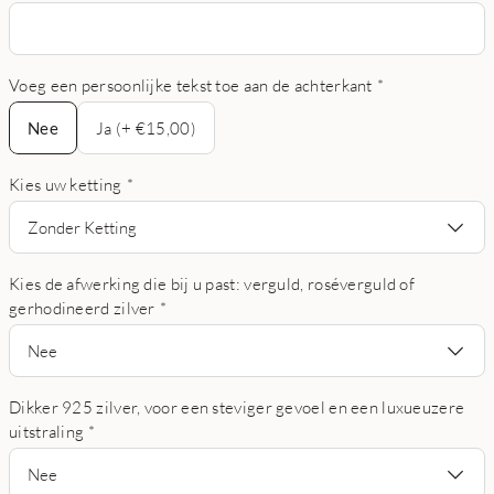
Voeg een persoonlijke tekst toe aan de achterkant
*
Nee
Nee
Ja (+ €15,00)
Kies uw ketting
*
Zonder Ketting
Kies de afwerking die bij u past: verguld, roséverguld of
gerhodineerd zilver
*
Nee
Dikker 925 zilver, voor een steviger gevoel en een luxueuzere
uitstraling
*
Nee