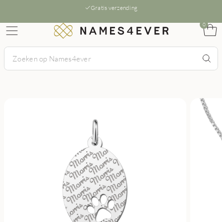
Gratis verzending
0