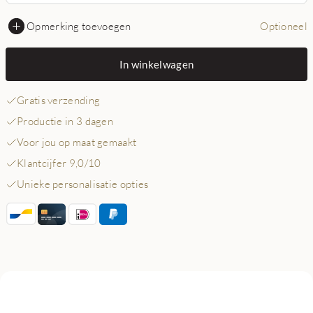
Opmerking toevoegen
Optioneel
In winkelwagen
Gratis verzending
Productie in 3 dagen
Voor jou op maat gemaakt
Klantcijfer 9,0/10
Unieke personalisatie opties