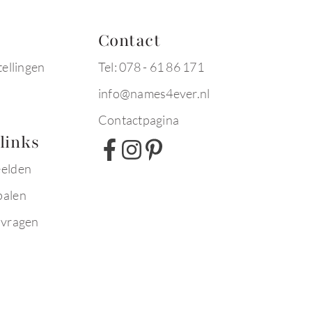
Contact
tellingen
Tel: 078 - 61 86 171
info@names4ever.nl
Contactpagina
links
eelden
palen
 vragen