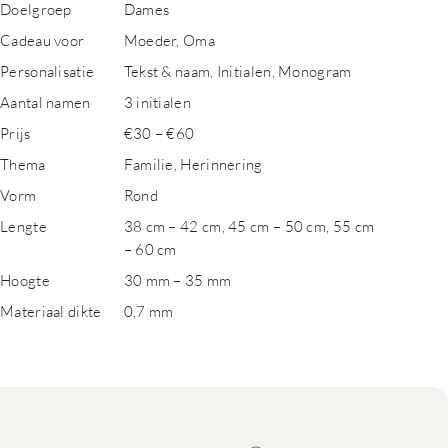
Doelgroep
Dames
Cadeau voor
Moeder, Oma
Personalisatie
Tekst & naam, Initialen, Monogram
Aantal namen
3 initialen
Prijs
€30 – €60
Thema
Familie, Herinnering
Vorm
Rond
Lengte
38 cm – 42 cm, 45 cm – 50 cm, 55 cm
– 60 cm
Hoogte
30 mm – 35 mm
Materiaal dikte
0,7 mm