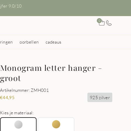
ijfer 9.0/10
0
ringen
oorbellen
cadeaus
Monogram letter hanger -
groot
Artikelnummer: ZMH001
925 zilver
€
44,95
Kies je materiaal: