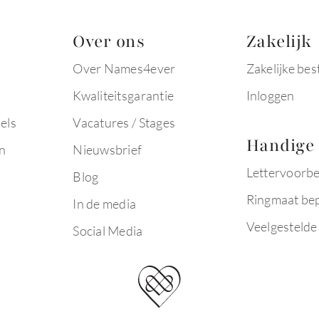
Over ons
Zakelijk
Over Names4ever
Zakelijke bes
Kwaliteitsgarantie
Inloggen
els
Vacatures / Stages
Handige 
n
Nieuwsbrief
Lettervoorb
Blog
Ringmaat be
In de media
Veelgestelde
Social Media