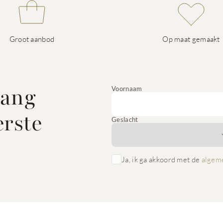
Groot aanbod
Op maat gemaakt
vang
Voornaam
erste
Geslacht
Ja, ik ga akkoord met de
algem