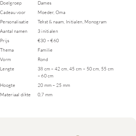
Doelgroep
Dames
Cadeau voor
Moeder, Oma
Personalisatie
Tekst & naam, Initialen, Monogram
Aantal namen
3 initialen
Prijs
€30 – €60
Thema
Familie
Vorm
Rond
Lengte
38 cm – 42 cm, 45 cm – 50 cm, 55 cm
– 60 cm
Hoogte
20 mm – 25 mm
Materiaal dikte
0,7 mm