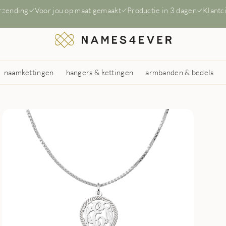
erzending
Voor jou op maat gemaakt
Productie in 3 dagen
Klantc
naamkettingen
hangers & kettingen
armbanden & bedels