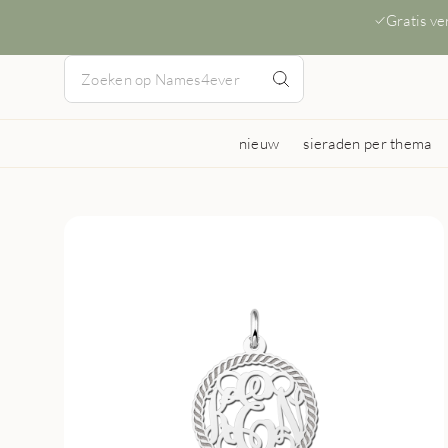
Gratis v
nieuw
sieraden per thema