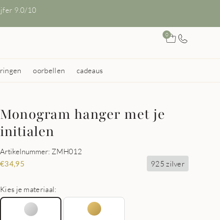
ijfer 9.0/10
0
ringen
oorbellen
cadeaus
Monogram hanger met je
initialen
Artikelnummer: ZMH012
925 zilver
€
34,95
Kies je materiaal: