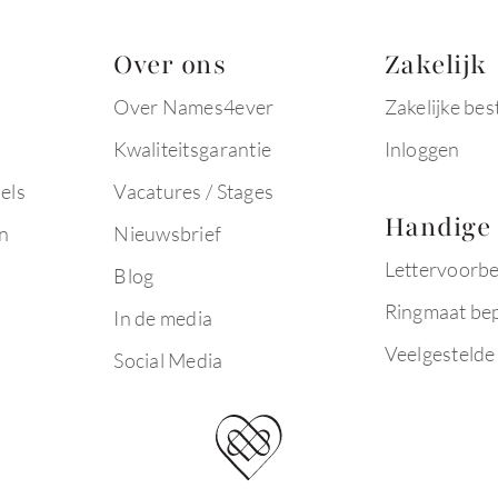
Over ons
Zakelijk
Over Names4ever
Zakelijke bes
Kwaliteitsgarantie
Inloggen
els
Vacatures / Stages
Handige 
n
Nieuwsbrief
Lettervoorb
Blog
Ringmaat be
In de media
Veelgestelde
Social Media