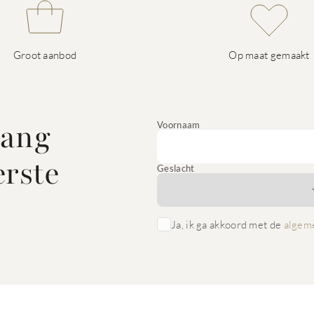
Groot aanbod
Op maat gemaakt
vang
Voornaam
erste
Geslacht
Ja, ik ga akkoord met de
algem