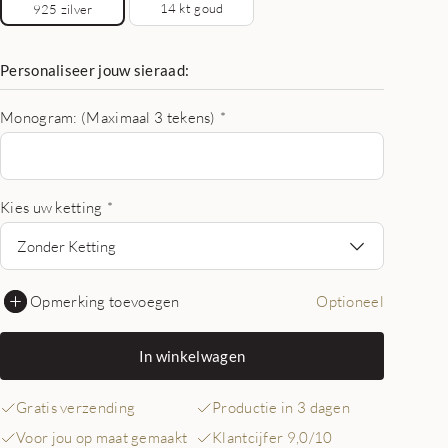
14 kt goud
925 zilver
Personaliseer jouw sieraad:
Monogram: (Maximaal 3 tekens)
*
Kies uw ketting
*
Zonder Ketting
Opmerking toevoegen
Optioneel
In winkelwagen
Gratis verzending
Productie in 3 dagen
Voor jou op maat gemaakt
Klantcijfer 9,0/10