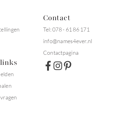
Contact
tellingen
Tel: 078 - 61 86 171
info@names4ever.nl
Contactpagina
links
eelden
palen
 vragen