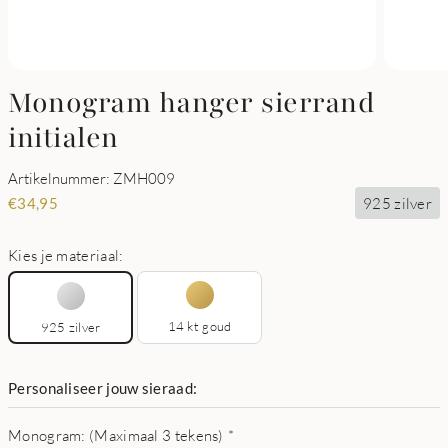
Monogram hanger sierrand
initialen
Artikelnummer: ZMH009
925 zilver
€
34,95
Kies je materiaal:
14 kt goud
925 zilver
Personaliseer jouw sieraad:
Monogram: (Maximaal 3 tekens)
*