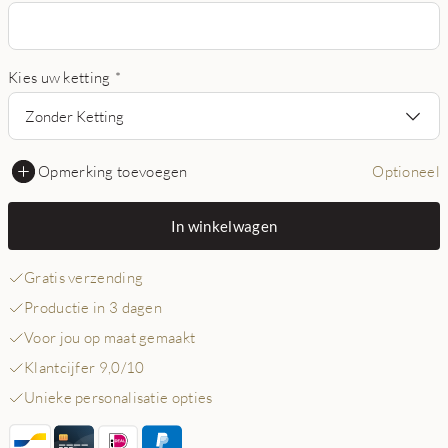
Kies uw ketting
*
Zonder Ketting
Opmerking toevoegen
Optioneel
In winkelwagen
Gratis verzending
Productie in 3 dagen
Voor jou op maat gemaakt
Klantcijfer 9,0/10
Unieke personalisatie opties