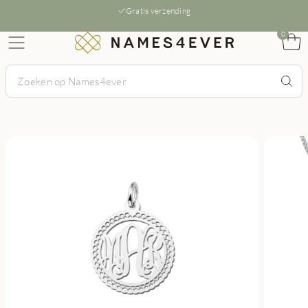
Gratis verzending
0