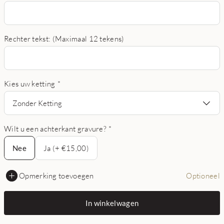
Rechter tekst: (Maximaal 12 tekens)
Kies uw ketting
*
Zonder Ketting
Wilt u een achterkant gravure?
*
Nee
Nee
Ja (+ €15,00)
Opmerking toevoegen
Optioneel
In winkelwagen