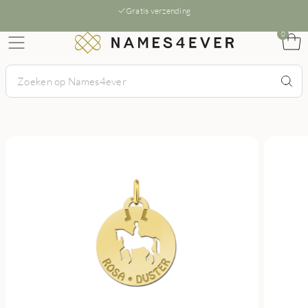
Gratis verzending
0