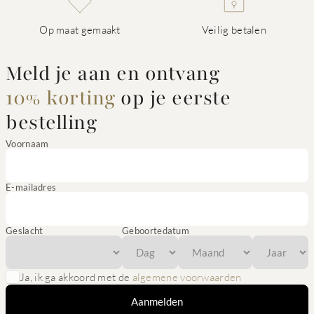
Op maat gemaakt
Veilig betalen
Meld je aan en ontvang
10% korting
op je eerste
bestelling
Voornaam
E-mailadres
Geslacht
Geboortedatum
Ja, ik ga akkoord met de
algemene voorwaarden
Aanmelden