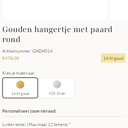
Gouden hangertje met paard
rond
Artikelnummer: GNDH014
14 kt goud
€
478,00
Kies je materiaal:
925 zilver
14 kt goud
Personaliseer jouw sieraad:
Linker tekst: (Maximaal 12 tekens)
*