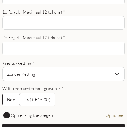
1e Regel: (Maximaal 12 tekens)
*
2e Regel: (Maximaal 12 tekens)
*
Kies uw ketting
*
Zonder Ketting
Wilt u een achterkant gravure?
*
Nee
Nee
Ja (+ €15,00)
Opmerking toevoegen
Optioneel