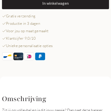
In winkelwagen
Gratis verzending
Productie in 3 dagen
Voor jou op maat gemaakt
Klantcijfer 9,0/10
Unieke personalisatie opties
Omschrijving
Zit jij op volleybal en is dit jouw passie? Dan past deze hanger