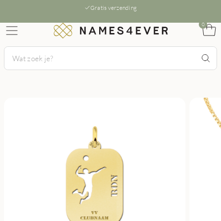
Gratis verzending
0