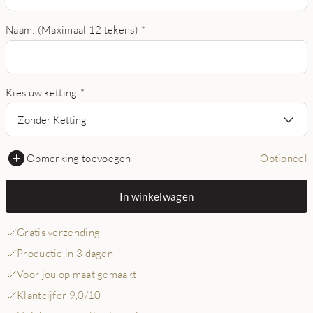
Naam: (Maximaal 12 tekens)
*
Kies uw ketting
*
Zonder Ketting
Opmerking toevoegen
Optioneel
In winkelwagen
Gratis verzending
Productie in 3 dagen
Voor jou op maat gemaakt
Klantcijfer 9,0/10