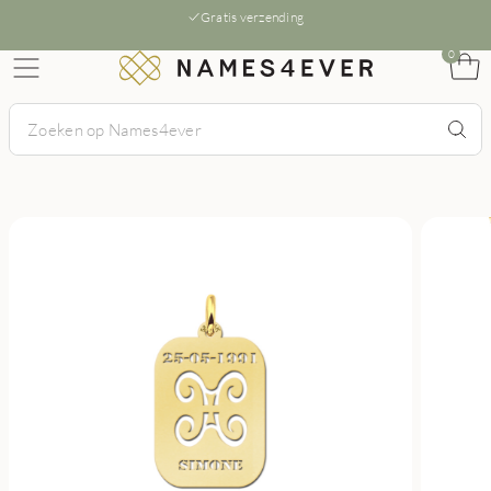
Gratis verzending
0