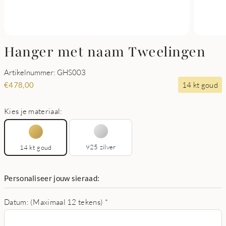
Hanger met naam Tweelingen
Artikelnummer: GHS003
14 kt goud
€
478,00
Kies je materiaal:
925 zilver
14 kt goud
Personaliseer jouw sieraad:
Datum: (Maximaal 12 tekens)
*