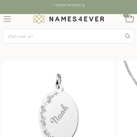
Gratis verzending
0