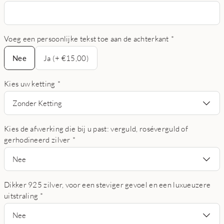
Voeg een persoonlijke tekst toe aan de achterkant
*
Nee
Nee
Ja (+ €15,00)
Kies uw ketting
*
Zonder Ketting
Kies de afwerking die bij u past: verguld, roséverguld of
gerhodineerd zilver
*
Nee
Dikker 925 zilver, voor een steviger gevoel en een luxueuzere
uitstraling
*
Nee