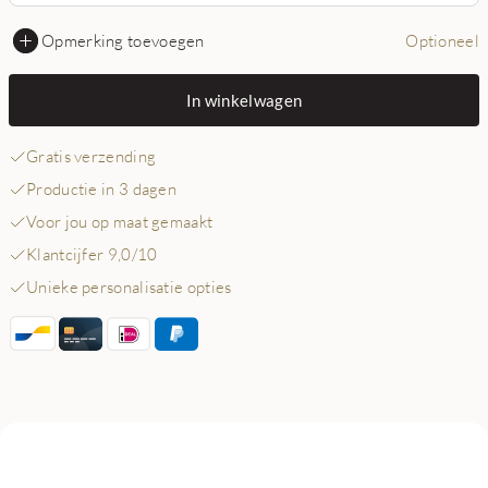
Opmerking toevoegen
Optioneel
In winkelwagen
Gratis verzending
Productie in 3 dagen
Voor jou op maat gemaakt
Klantcijfer 9,0/10
Unieke personalisatie opties