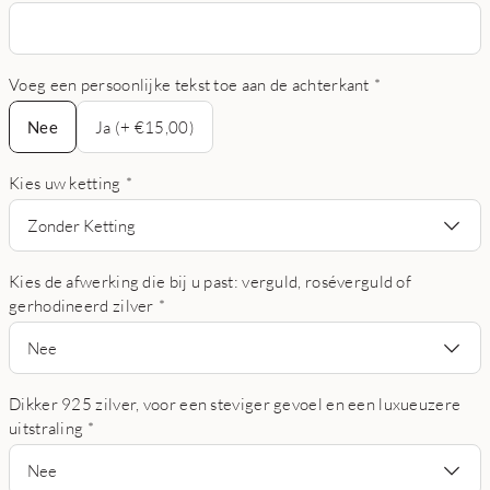
Voeg een persoonlijke tekst toe aan de achterkant
*
Nee
Nee
Ja (+ €15,00)
Kies uw ketting
*
Zonder Ketting
Kies de afwerking die bij u past: verguld, roséverguld of
gerhodineerd zilver
*
Nee
Dikker 925 zilver, voor een steviger gevoel en een luxueuzere
uitstraling
*
Nee