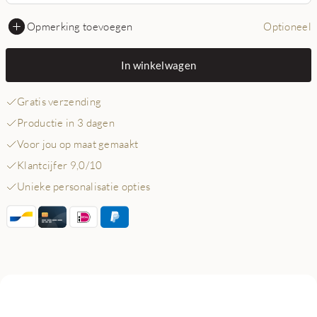
Opmerking toevoegen
Optioneel
In winkelwagen
Gratis verzending
Productie in 3 dagen
Voor jou op maat gemaakt
Klantcijfer 9,0/10
Unieke personalisatie opties