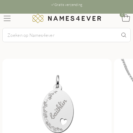
Gratis verzending
0