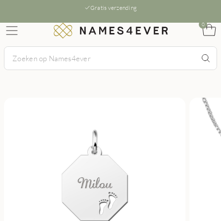
Gratis verzending
0