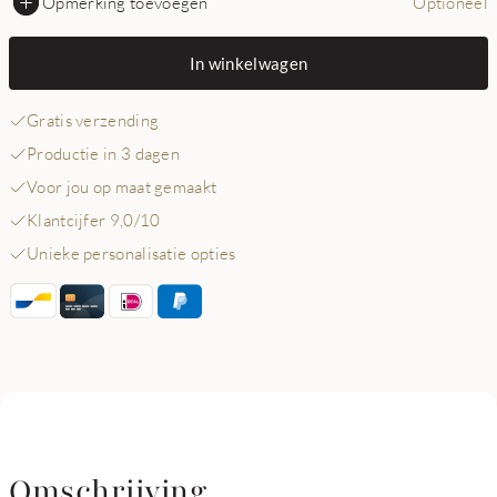
Opmerking toevoegen
Optioneel
In winkelwagen
Gratis verzending
Productie in 3 dagen
Voor jou op maat gemaakt
Klantcijfer 9,0/10
Unieke personalisatie opties
Omschrijving