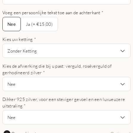
Voeg een persoonlijke tekst toe aan de achterkant
*
Nee
Nee
Ja (+ €15,00)
Kies uw ketting
*
Zonder Ketting
Kies de afwerking die bij u past: verguld, roséverguld of
gerhodineerd zilver
*
Nee
Dikker 925 zilver, voor een steviger gevoel en een luxueuzere
uitstraling
*
Nee