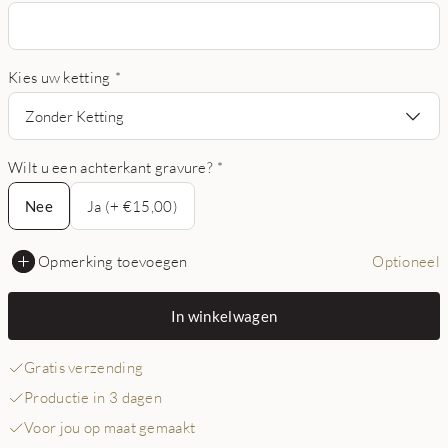
Kies uw ketting
*
Zonder Ketting
Wilt u een achterkant gravure?
*
Nee
Nee
Ja (+ €15,00)
Opmerking toevoegen
Optioneel
In winkelwagen
Gratis verzending
Productie in 3 dagen
Voor jou op maat gemaakt