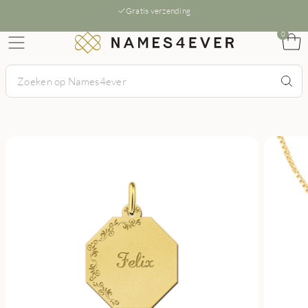
Gratis verzending
0