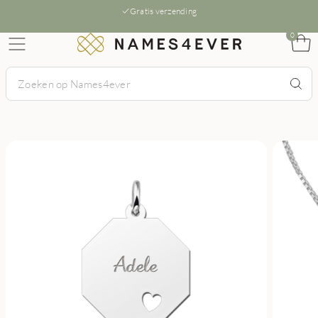
Gratis verzending
0