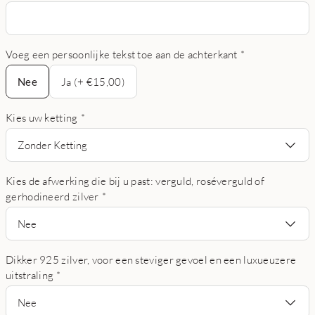
Voeg een persoonlijke tekst toe aan de achterkant
*
Nee
Nee
Ja (+ €15,00)
Kies uw ketting
*
Zonder Ketting
Kies de afwerking die bij u past: verguld, roséverguld of
gerhodineerd zilver
*
Nee
Dikker 925 zilver, voor een steviger gevoel en een luxueuzere
uitstraling
*
Nee