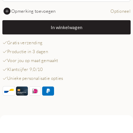
Opmerking toevoegen
Optioneel
In winkelwagen
Gratis verzending
Productie in 3 dagen
Voor jou op maat gemaakt
Klantcijfer 9,0/10
Unieke personalisatie opties