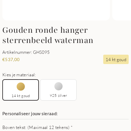
Gouden ronde hanger
sterrenbeeld waterman
Artikelnummer: GHS095
14 kt goud
€
537,00
Kies je materiaal:
925 zilver
14 kt goud
Personaliseer jouw sieraad:
Boven tekst: (Maximaal 12 tekens)
*