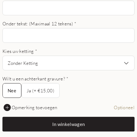
Onder tekst: (Maximaal 12 tekens)
*
Kies uw ketting
*
Zonder Ketting
Wilt u een achterkant gravure?
*
Nee
Nee
Ja (+ €15,00)
Opmerking toevoegen
Optioneel
In winkelwagen