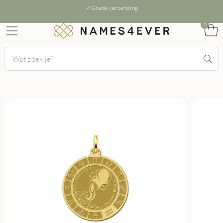
Gratis verzending
0