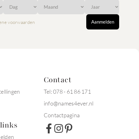
Aanmelden
ene voorwaarden
Contact
tellingen
Tel: 078 - 61 86 171
info@names4ever.nl
Contactpagina
links
eelden