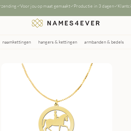
erzending
Voor jou op maat gemaakt
Productie in 3 dagen
Klantc
naamkettingen
hangers & kettingen
armbanden & bedels