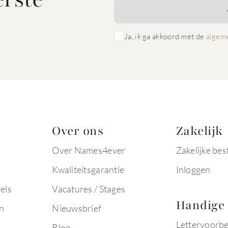
Ja, ik ga akkoord met de
algem
Over ons
Zakelijk
Over Names4ever
Zakelijke bes
Kwaliteitsgarantie
Inloggen
els
Vacatures / Stages
Handige 
n
Nieuwsbrief
Lettervoorb
Blog