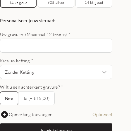
925 zilver
14 kt goud
14 kt goud
Personaliseer jouw sieraad:
Uw gravure: (Maximaal 12 tekens)
*
Kies uw ketting
*
Zonder Ketting
Wilt u een achterkant gravure?
*
Nee
Nee
Ja (+ €15,00)
Opmerking toevoegen
Optioneel
In winkelwagen