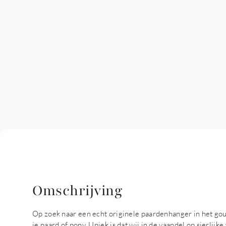
Omschrijving
Op zoek naar een echt originele paardenhanger in het go
je paard of pony. Uniek is dat wij in de vaandel op sierli