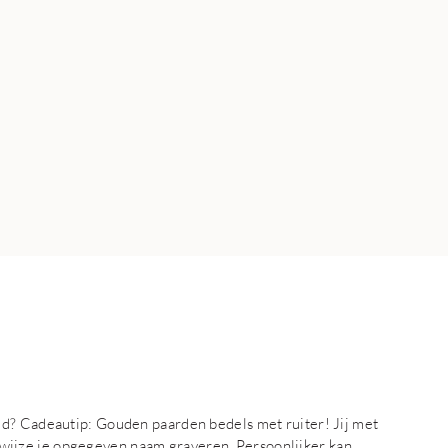
ud? Cadeautip: Gouden paarden bedels met ruiter! Jij met
jke wijze je opgegeven naam graveren. Persoonlijker kan