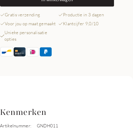
Gratis verzending
Productie in 3 dagen
Voor jou op maat gemaakt
Klantcijfer 9,0/10
Unieke personalisatie
opties
Kenmerken
Artikelnummer:
GNDH011