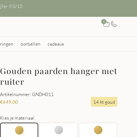
ijfer 9.0/10
0
ringen
oorbellen
cadeaus
Gouden paarden hanger met
ruiter
Artikelnummer: GNDH011
14 kt goud
€
649,00
Kies je materiaal: