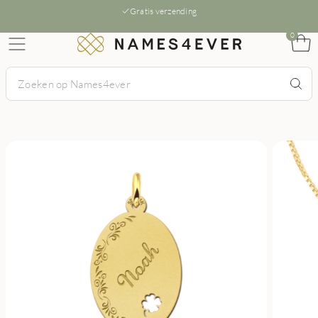
Gratis verzending
0