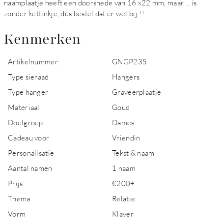
naamplaatje heeft een doorsnede van 16 x22 mm, maar.... is
zonder kettinkje, dus bestel dat er wel bij !!
Kenmerken
Artikelnummer:
GNGP235
Type sieraad
Hangers
Type hanger
Graveerplaatje
Materiaal
Goud
Doelgroep
Dames
Cadeau voor
Vriendin
Personalisatie
Tekst & naam
Aantal namen
1 naam
Prijs
€200+
Thema
Relatie
Vorm
Klaver