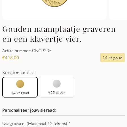
Gouden naamplaatje graveren
en een klavertje vier.
Artikelnummer: GNGP235
14 kt goud
€
418,00
Kies je materiaal:
925 zilver
14 kt goud
Personaliseer jouw sieraad:
Uw gravure: (Maximaal 12 tekens)
*