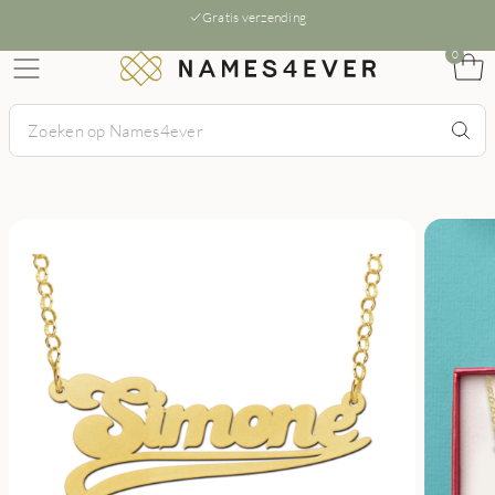
Gratis verzending
0