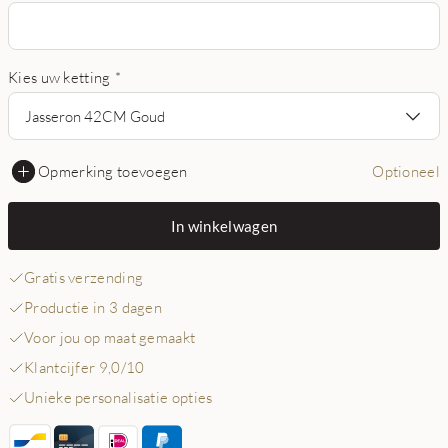
Kies uw ketting
*
Jasseron 42CM Goud
Opmerking toevoegen
Optioneel
In winkelwagen
Gratis verzending
Productie in 3 dagen
Voor jou op maat gemaakt
Klantcijfer 9,0/10
Unieke personalisatie opties