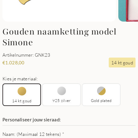
Gouden naamketting model
Simone
Artikelnummer: GNK23
14 kt goud
€
1.028,00
Kies je materiaal:
925 zilver
Gold plated
14 kt goud
Personaliseer jouw sieraad:
Naam: (Maximaal 12 tekens)
*