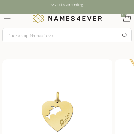
Gratis verzending
0