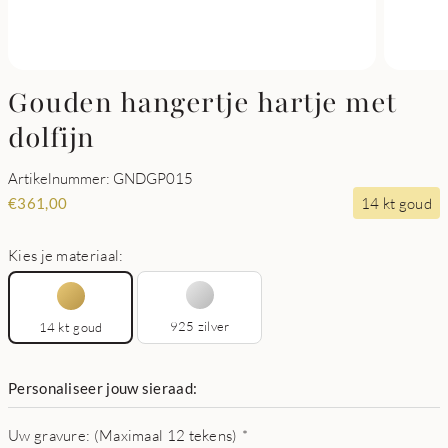
Gouden hangertje hartje met
dolfijn
Artikelnummer: GNDGP015
14 kt goud
€
361,00
Kies je materiaal:
925 zilver
14 kt goud
Personaliseer jouw sieraad:
Uw gravure: (Maximaal 12 tekens)
*