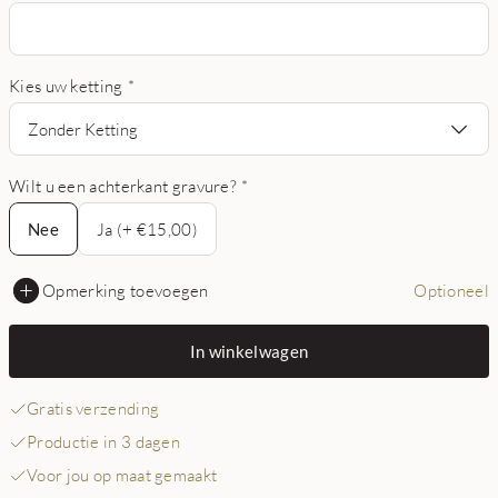
Kies uw ketting
*
Zonder Ketting
Wilt u een achterkant gravure?
*
Nee
Nee
Ja (+ €15,00)
Opmerking toevoegen
Optioneel
In winkelwagen
Gratis verzending
Productie in 3 dagen
Voor jou op maat gemaakt