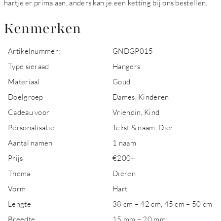
hartje er prima aan, anders kan je een ketting bij ons bestellen.
Kenmerken
Artikelnummer:
GNDGP015
Type sieraad
Hangers
Materiaal
Goud
Doelgroep
Dames, Kinderen
Cadeau voor
Vriendin, Kind
Personalisatie
Tekst & naam, Dier
Aantal namen
1 naam
Prijs
€200+
Thema
Dieren
Vorm
Hart
Lengte
38 cm – 42 cm, 45 cm – 50 cm
Breedte
15 mm – 20 mm