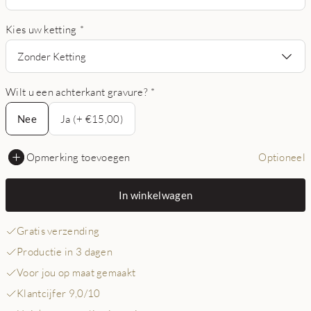
Kies uw ketting
*
Zonder Ketting
Wilt u een achterkant gravure?
*
Nee
Nee
Ja (+ €15,00)
Opmerking toevoegen
Optioneel
In winkelwagen
Gratis verzending
Productie in 3 dagen
Voor jou op maat gemaakt
Klantcijfer 9,0/10