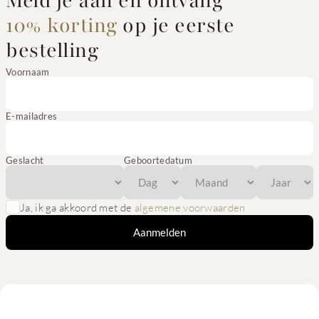
Meld je aan en ontvang
10% korting
op je eerste
bestelling
Voornaam
E-mailadres
Geslacht
Geboortedatum
Ja, ik ga akkoord met de
algemene voorwaarden
Aanmelden