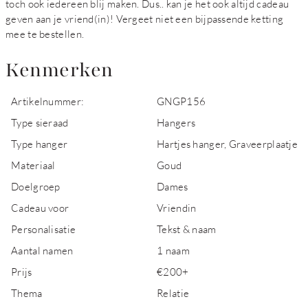
toch ook iedereen blij maken. Dus.. kan je het ook altijd cadeau
geven aan je vriend(in)! Vergeet niet een bijpassende ketting
mee te bestellen.
Kenmerken
Artikelnummer:
GNGP156
Type sieraad
Hangers
Type hanger
Hartjes hanger, Graveerplaatje
Materiaal
Goud
Doelgroep
Dames
Cadeau voor
Vriendin
Personalisatie
Tekst & naam
Aantal namen
1 naam
Prijs
€200+
Thema
Relatie