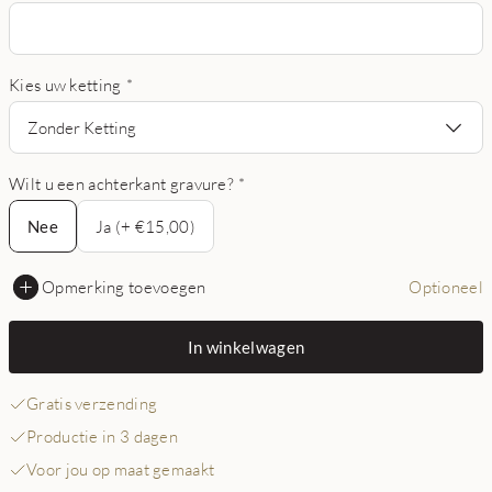
Kies uw ketting
*
Zonder Ketting
Wilt u een achterkant gravure?
*
Nee
Nee
Ja (+ €15,00)
Opmerking toevoegen
Optioneel
In winkelwagen
Gratis verzending
Productie in 3 dagen
Voor jou op maat gemaakt