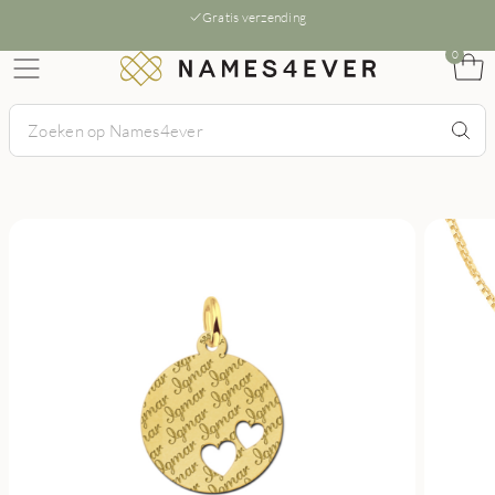
Gratis verzending
0