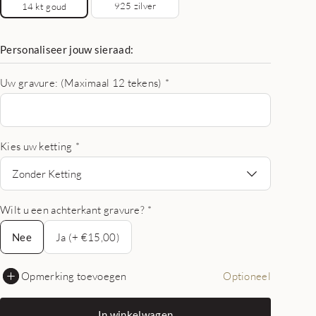
925 zilver
14 kt goud
Personaliseer jouw sieraad:
Uw gravure: (Maximaal 12 tekens)
*
Kies uw ketting
*
Zonder Ketting
Wilt u een achterkant gravure?
*
Nee
Nee
Ja (+ €15,00)
Opmerking toevoegen
Optioneel
In winkelwagen