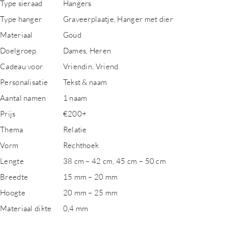
Type sieraad
Hangers
Type hanger
Graveerplaatje, Hanger met dier
Materiaal
Goud
Doelgroep
Dames, Heren
Cadeau voor
Vriendin, Vriend
Personalisatie
Tekst & naam
Aantal namen
1 naam
Prijs
€200+
Thema
Relatie
Vorm
Rechthoek
Lengte
38 cm – 42 cm, 45 cm – 50 cm
Breedte
15 mm – 20 mm
Hoogte
20 mm – 25 mm
Materiaal dikte
0,4 mm