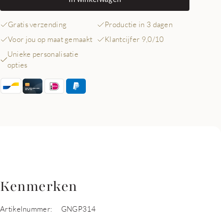
Gratis verzending
Productie in 3 dagen
Voor jou op maat gemaakt
Klantcijfer 9,0/10
Unieke personalisatie
opties
Kenmerken
Artikelnummer:
GNGP314