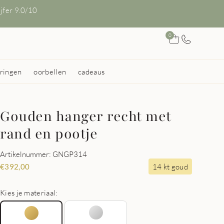
ijfer 9.0/10
0
ringen
oorbellen
cadeaus
Gouden hanger recht met
rand en pootje
Artikelnummer: GNGP314
14 kt goud
€
392,00
Kies je materiaal: