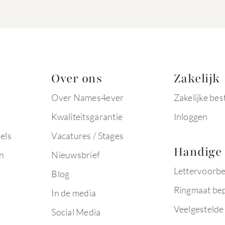
Over ons
Zakelijk
Over Names4ever
Zakelijke bes
Kwaliteitsgarantie
Inloggen
els
Vacatures / Stages
Handige 
n
Nieuwsbrief
Lettervoorb
Blog
Ringmaat be
In de media
Veelgestelde
Social Media