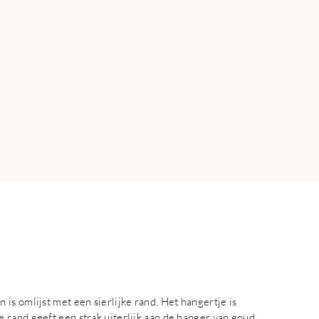
is omlijst met een sierlijke rand. Het hangertje is
 rand geeft een strak uiterlijk aan de hanger van goud