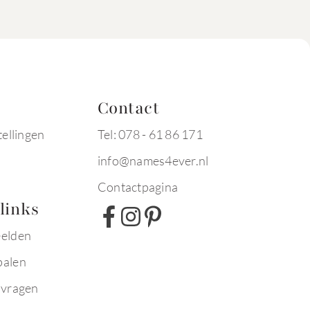
Contact
tellingen
Tel: 078 - 61 86 171
info@names4ever.nl
Contactpagina
links
eelden
palen
 vragen