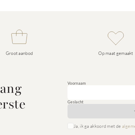
Groot aanbod
Op maat gemaakt
vang
Voornaam
erste
Geslacht
Ja, ik ga akkoord met de
algem