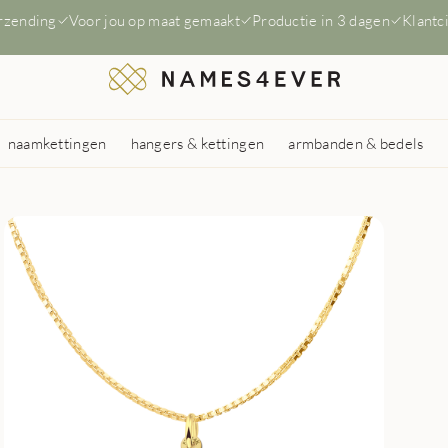
erzending
Voor jou op maat gemaakt
Productie in 3 dagen
Klantc
naamkettingen
hangers & kettingen
armbanden & bedels