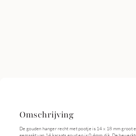
Omschrijving
De gouden hanger recht met pootje is 14 x 18 mm groot en 
gemaakt van 14 karaats goud en is 0.4mm dik. De bewerkte