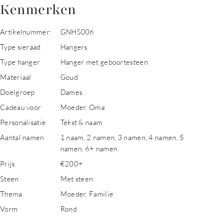
Kenmerken
Artikelnummer:
GNHS006
Type sieraad
Hangers
Type hanger
Hanger met geboortesteen
Materiaal
Goud
Doelgroep
Dames
Cadeau voor
Moeder, Oma
Personalisatie
Tekst & naam
Aantal namen
1 naam, 2 namen, 3 namen, 4 namen, 5
namen, 6+ namen
Prijs
€200+
Steen
Met steen
Thema
Moeder, Familie
Vorm
Rond