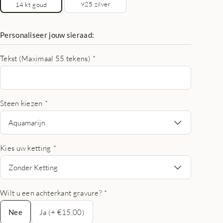
925 zilver
14 kt goud
Personaliseer jouw sieraad:
Tekst (Maximaal 55 tekens)
*
Steen kiezen
*
Aquamarijn
Kies uw ketting
*
Zonder Ketting
Wilt u een achterkant gravure?
*
Nee
Nee
Ja (+ €15,00)