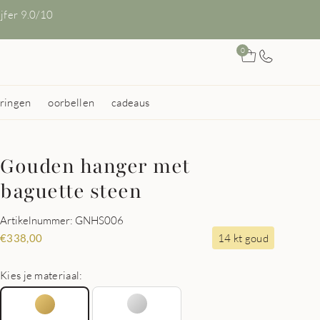
ijfer 9.0/10
0
ringen
oorbellen
cadeaus
Gouden hanger met
baguette steen
Artikelnummer: GNHS006
14 kt goud
€
338,00
Kies je materiaal: