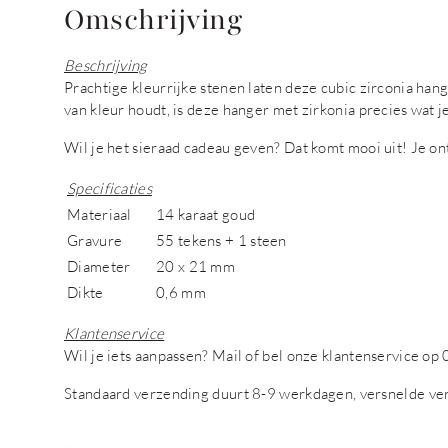
Omschrijving
Beschrijving
Prachtige kleurrijke stenen laten deze cubic zirconia hang
van kleur houdt, is deze hanger met zirkonia precies wat j
Wil je het sieraad cadeau geven? Dat komt mooi uit! Je o
Specificaties
Materiaal
14 karaat goud
Gravure
55 tekens + 1 steen
Diameter
20 x 21 mm
Dikte
0,6 mm
Klantenservice
Wil je iets aanpassen? Mail of bel onze klantenservice 
Standaard verzending duurt 8-9 werkdagen, versnelde ve