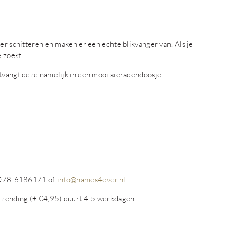
er schitteren en maken er een echte blikvanger van. Als je
e zoekt.
ntvangt deze namelijk in een mooi sieradendoosje.
op 078-6186171 of
info@names4ever.nl
.
rzending (+ €4,95) duurt 4-5 werkdagen.