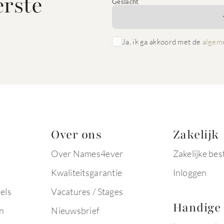
erste
Geslacht
Ja, ik ga akkoord met de
algem
Over ons
Zakelijk
Over Names4ever
Zakelijke bes
Kwaliteitsgarantie
Inloggen
els
Vacatures / Stages
Handige 
n
Nieuwsbrief