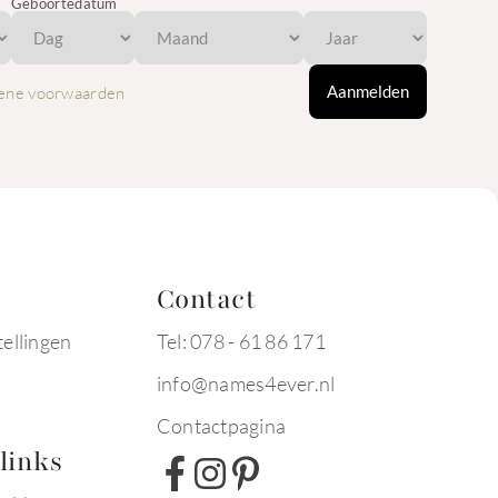
Geboortedatum
Aanmelden
ene voorwaarden
Contact
tellingen
Tel: 078 - 61 86 171
info@names4ever.nl
Contactpagina
links