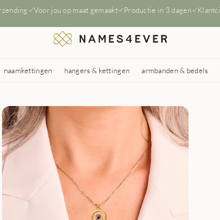
erzending
Voor jou op maat gemaakt
Productie in 3 dagen
Klantc
naamkettingen
hangers & kettingen
armbanden & bedels