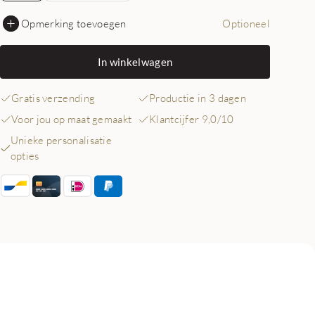
Opmerking toevoegen
Optioneel
In winkelwagen
Gratis verzending
Productie in 3 dagen
Voor jou op maat gemaakt
Klantcijfer 9,0/10
Unieke personalisatie
opties