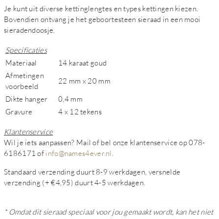
Je kunt uit diverse kettinglengtes en types kettingen kiezen.
Bovendien ontvang je het geboortesteen sieraad in een mooi
sieradendoosje.
Specificaties
Materiaal
14 karaat goud
Afmetingen
22 mm x 20 mm
voorbeeld
Dikte hanger
0,4 mm
Gravure
4 x 12 tekens
Klantenservice
Wil je iets aanpassen? Mail of bel onze klantenservice op 078-
6186171 of
info@names4ever.nl
.
Standaard verzending duurt 8-9 werkdagen, versnelde
verzending (+ €4,95) duurt 4-5 werkdagen.
* Omdat dit sieraad speciaal voor jou gemaakt wordt, kan het niet