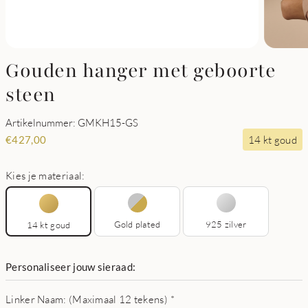
Gouden hanger met geboorte
steen
Artikelnummer: GMKH15-GS
14 kt goud
€
427,00
Kies je materiaal:
Gold plated
925 zilver
14 kt goud
Personaliseer jouw sieraad:
Linker Naam: (Maximaal 12 tekens)
*