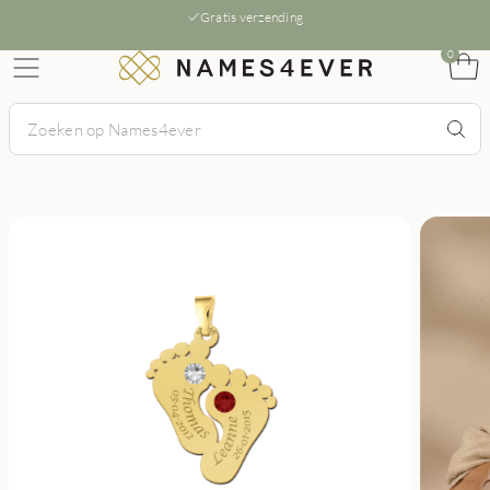
Gratis verzending
0