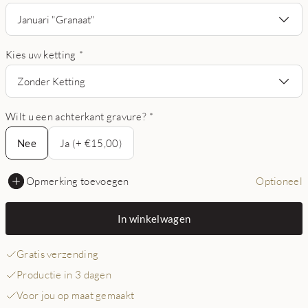
Januari "Granaat"
Kies uw ketting
*
Zonder Ketting
Wilt u een achterkant gravure?
*
Nee
Nee
Ja (+ €15,00)
Opmerking toevoegen
Optioneel
In winkelwagen
Gratis verzending
Productie in 3 dagen
Voor jou op maat gemaakt