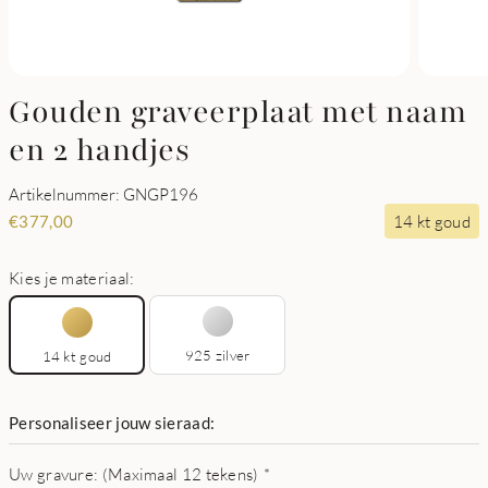
Gouden graveerplaat met naam
en 2 handjes
Artikelnummer: GNGP196
14 kt goud
€
377,00
Kies je materiaal:
925 zilver
14 kt goud
Personaliseer jouw sieraad:
Uw gravure: (Maximaal 12 tekens)
*