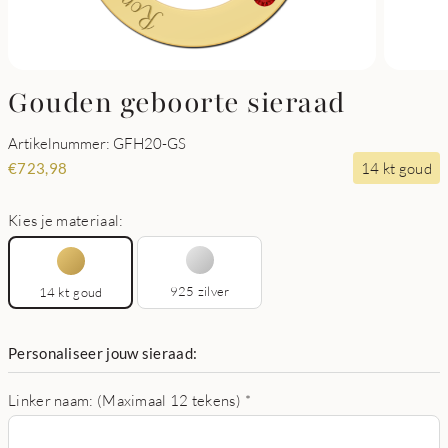
Gouden geboorte sieraad
Artikelnummer: GFH20-GS
14 kt goud
€
723,98
Kies je materiaal:
925 zilver
14 kt goud
Personaliseer jouw sieraad:
Linker naam: (Maximaal 12 tekens)
*