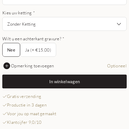
Kies uw ketting
*
Zonder Ketting
Wilt u een achterkant gravure?
*
Nee
Nee
Ja (+ €15,00)
Opmerking toevoegen
Optioneel
In winkelwagen
Gratis verzending
Productie in 3 dagen
Voor jou op maat gemaakt
Klantcijfer 9,0/10