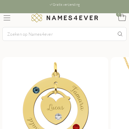
Gratis verzending
0