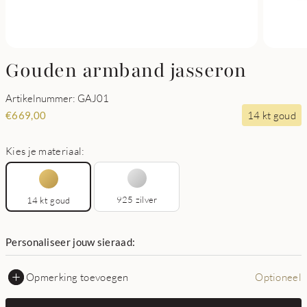
Gouden armband jasseron
Artikelnummer: GAJ01
14 kt goud
€
669,00
Kies je materiaal:
925 zilver
14 kt goud
Personaliseer jouw sieraad:
Opmerking toevoegen
Optioneel