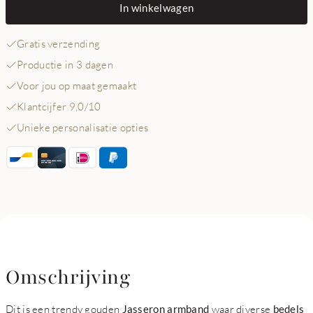
In winkelwagen
Gratis verzending
Productie in 3 dagen
Voor jou op maat gemaakt
Klantcijfer 9,0/10
Unieke personalisatie opties
Omschrijving
Dit is een trendy gouden
Jasseron armband
waar diverse
bedels