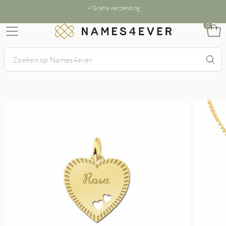
Gratis verzending
0