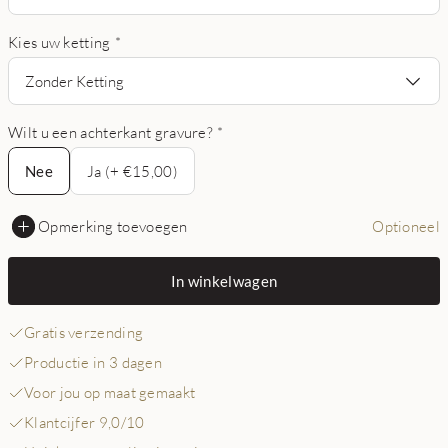
Kies uw ketting
*
Zonder Ketting
Wilt u een achterkant gravure?
*
Nee
Nee
Ja (+ €15,00)
Opmerking toevoegen
Optioneel
In winkelwagen
Gratis verzending
Productie in 3 dagen
Voor jou op maat gemaakt
Klantcijfer 9,0/10