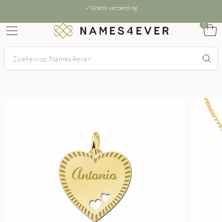
Gratis verzending
0