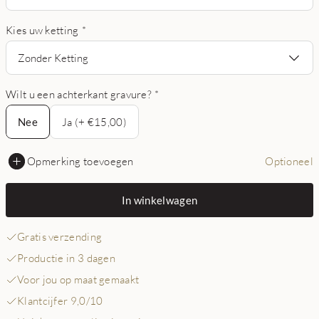
Kies uw ketting
*
Zonder Ketting
Wilt u een achterkant gravure?
*
Nee
Nee
Ja (+ €15,00)
Opmerking toevoegen
Optioneel
In winkelwagen
Gratis verzending
Productie in 3 dagen
Voor jou op maat gemaakt
Klantcijfer 9,0/10