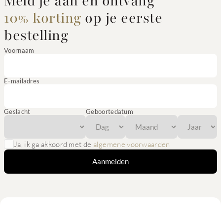
Meld je aan en ontvang
10% korting
op je eerste
bestelling
Voornaam
E-mailadres
Geslacht
Geboortedatum
Ja, ik ga akkoord met de
algemene voorwaarden
Aanmelden