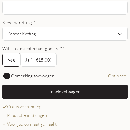
Kies uw ketting
*
Zonder Ketting
Wilt u een achterkant gravure?
*
Nee
Nee
Ja (+ €15,00)
Opmerking toevoegen
Optioneel
In winkelwagen
Gratis verzending
Productie in 3 dagen
Voor jou op maat gemaakt