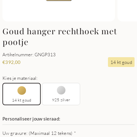
Goud hanger rechthoek met
pootje
Artikelnummer: GNGP313
14 kt goud
€
392,00
Kies je materiaal:
925 zilver
14 kt goud
Personaliseer jouw sieraad:
Uw gravure: (Maximaal 12 tekens)
*