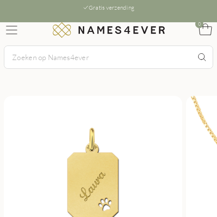
Gratis verzending
0