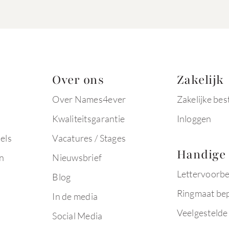
Over ons
Zakelijk
Over Names4ever
Zakelijke bes
Kwaliteitsgarantie
Inloggen
els
Vacatures / Stages
Handige 
n
Nieuwsbrief
Lettervoorb
Blog
Ringmaat be
In de media
Veelgestelde
Social Media