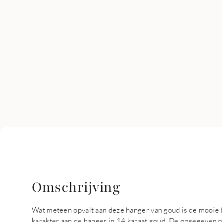
Omschrijving
Wat meteen opvalt aan deze hanger van goud is de mooie 
karakter aan de hanger in 14 karaat goud. De opgegeven naa