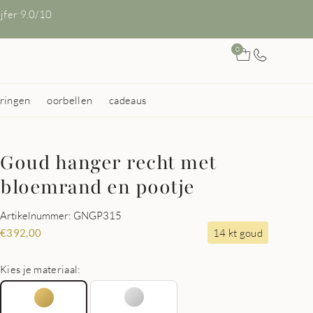
ijfer 9.0/10
0
ringen
oorbellen
cadeaus
Goud hanger recht met
bloemrand en pootje
Artikelnummer: GNGP315
14 kt goud
€
392,00
Kies je materiaal: