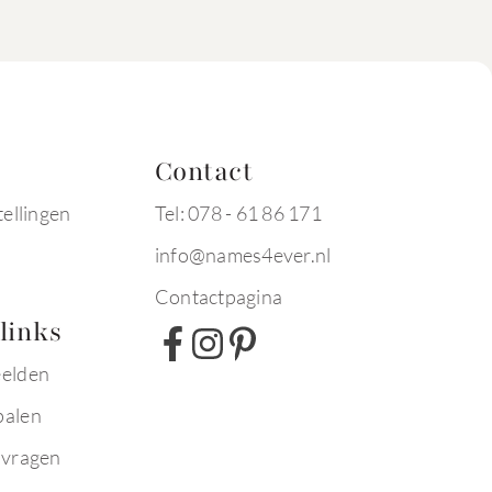
Contact
tellingen
Tel: 078 - 61 86 171
info@names4ever.nl
Contactpagina
links
eelden
palen
 vragen