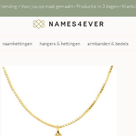
erzending
Voor jou op maat gemaakt
Productie in 3 dagen
Klantc
naamkettingen
hangers & kettingen
armbanden & bedels