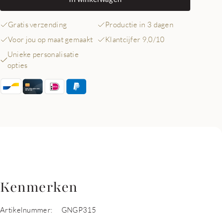
Gratis verzending
Productie in 3 dagen
Voor jou op maat gemaakt
Klantcijfer 9,0/10
Unieke personalisatie
opties
Kenmerken
Artikelnummer:
GNGP315