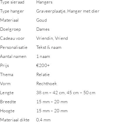
Type sieraad
Hangers
Type hanger
Graveerplaatje, Hanger met dier
Materiaal
Goud
Doelgroep
Dames
Cadeau voor
Vriendin, Vriend
Personalisatie
Tekst & naam
Aantal namen
1 naam
Prijs
€200+
Thema
Relatie
Vorm
Rechthoek
Lengte
38 cm – 42 cm, 45 cm – 50 cm
Breedte
15 mm – 20 mm
Hoogte
15 mm – 20 mm
Materiaal dikte
0,4 mm