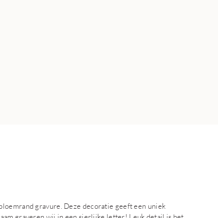
bloemrand gravure. Deze decoratie geeft een uniek
m graveren wij in een sierlijke letter! Leuk detail is het