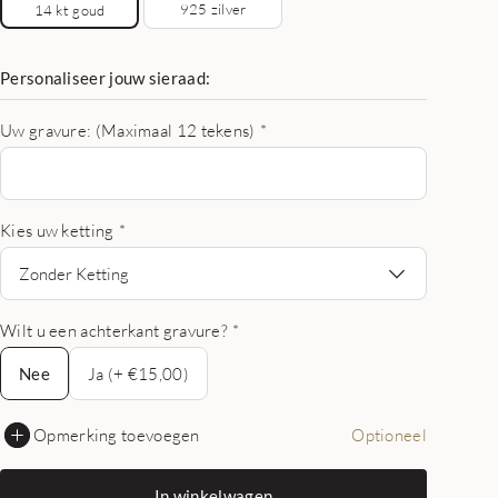
925 zilver
14 kt goud
Personaliseer jouw sieraad:
Uw gravure: (Maximaal 12 tekens)
*
Kies uw ketting
*
Zonder Ketting
Wilt u een achterkant gravure?
*
Nee
Nee
Ja (+ €15,00)
Opmerking toevoegen
Optioneel
In winkelwagen