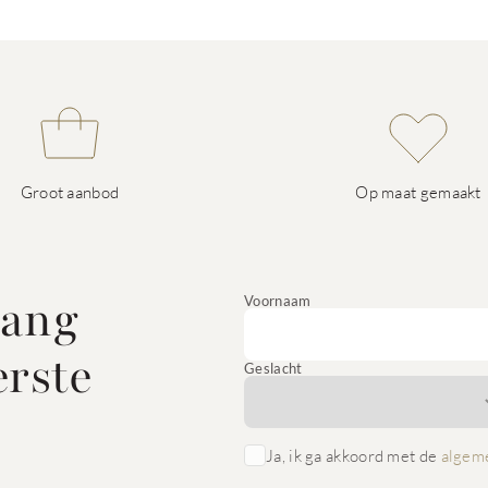
Groot aanbod
Op maat gemaakt
vang
Voornaam
erste
Geslacht
Ja, ik ga akkoord met de
algem