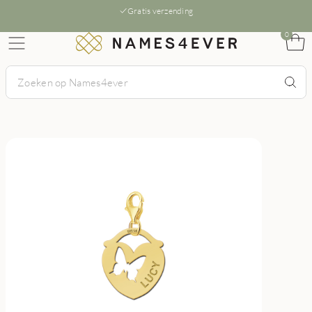
Gratis verzending
0