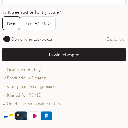
Wilt u een achterkant gravure?
*
Nee
Nee
Ja (+ €15,00)
Opmerking toevoegen
Optioneel
In winkelwagen
Gratis verzending
Productie in 3 dagen
Voor jou op maat gemaakt
Klantcijfer 9,0/10
Unieke personalisatie opties