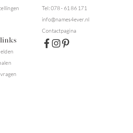
tellingen
Tel: 078 - 61 86 171
info@names4ever.nl
Contactpagina
links
eelden
palen
 vragen