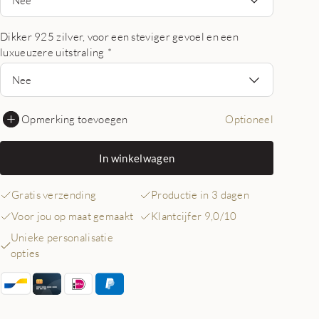
Dikker 925 zilver, voor een steviger gevoel en een
luxueuzere uitstraling
*
Nee
Opmerking toevoegen
Optioneel
In winkelwagen
Gratis verzending
Productie in 3 dagen
Voor jou op maat gemaakt
Klantcijfer 9,0/10
Unieke personalisatie
opties