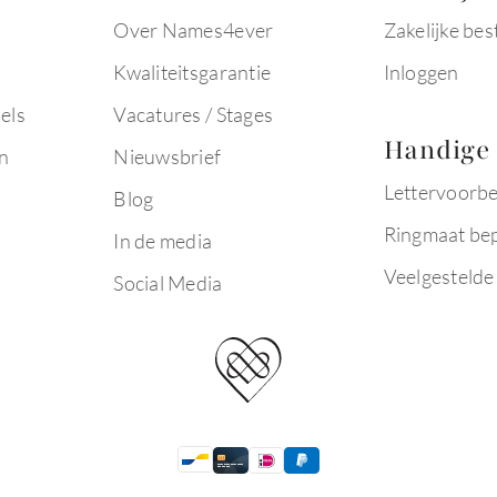
Over Names4ever
Zakelijke bes
Kwaliteitsgarantie
Inloggen
els
Vacatures / Stages
Handige 
n
Nieuwsbrief
Lettervoorb
Blog
Ringmaat be
In de media
Veelgestelde
Social Media