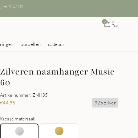
ijfer 9.0/10
0
ringen
oorbellen
cadeaus
Zilveren naamhanger Music
60
Artikelnummer: ZNH35
925 zilver
€
44,95
Kies je materiaal: