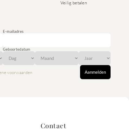
Veilig betalen
E-mailadres
Geboortedatum
Aanmelden
ene voorwaarden
Contact