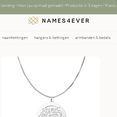
erzending
Voor jou op maat gemaakt
Productie in 3 dagen
Klantc
naamkettingen
hangers & kettingen
armbanden & bedels