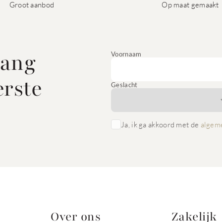
Groot aanbod
Op maat gemaakt
vang
Voornaam
erste
Geslacht
Ja, ik ga akkoord met de
algem
Over ons
Zakelijk