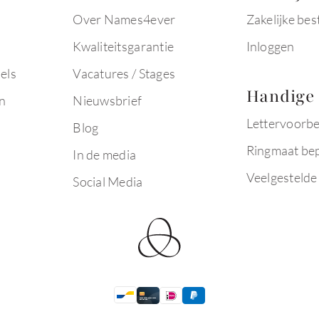
Over Names4ever
Zakelijke bes
Kwaliteitsgarantie
Inloggen
els
Vacatures / Stages
Handige 
n
Nieuwsbrief
Lettervoorb
Blog
Ringmaat be
In de media
Veelgestelde
Social Media