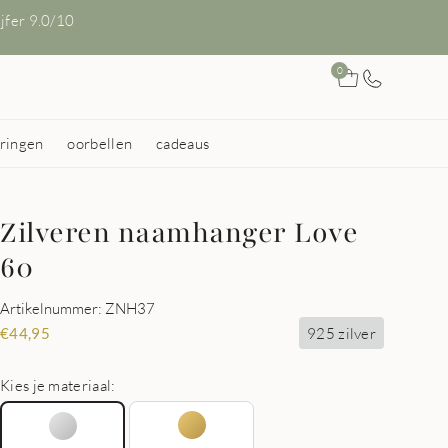
ijfer 9.0/10
0
ringen
oorbellen
cadeaus
Zilveren naamhanger Love
60
Artikelnummer: ZNH37
925 zilver
€
44,95
Kies je materiaal: