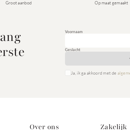
Groot aanbod
Op maat gemaakt
vang
Voornaam
erste
Geslacht
Ja, ik ga akkoord met de
algem
Over ons
Zakelijk