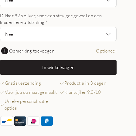
Dikker 925 zilver, voor een steviger gevoel en een
luxueuzere uitstraling
*
Nee
Opmerking toevoegen
Optioneel
In winkelwagen
Gratis verzending
Productie in 3 dagen
Voor jou op maat gemaakt
Klantcijfer 9,0/10
Unieke personalisatie
opties