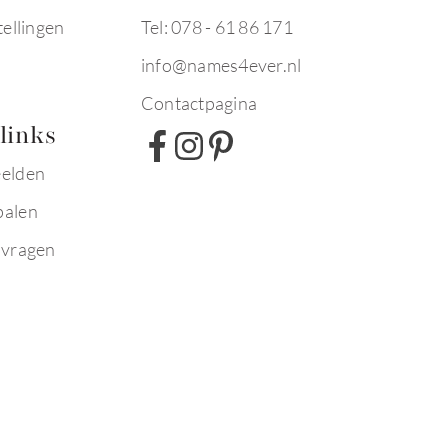
tellingen
Tel: 078 - 61 86 171
info@names4ever.nl
Contactpagina
links
eelden
palen
 vragen