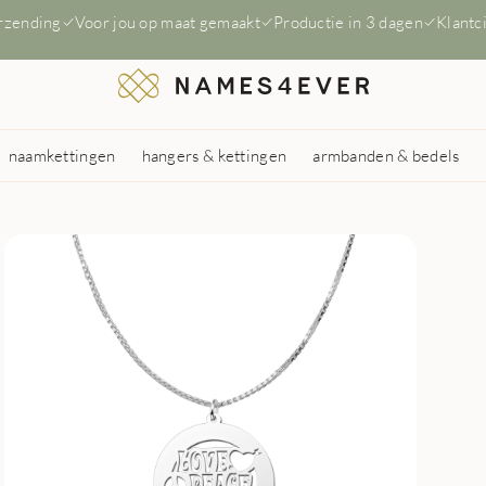
erzending
Voor jou op maat gemaakt
Productie in 3 dagen
Klantc
naamkettingen
hangers & kettingen
armbanden & bedels