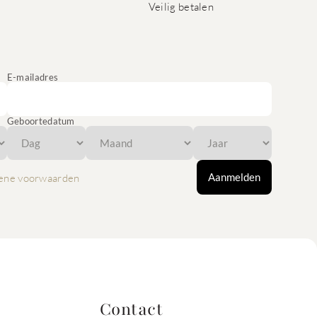
Veilig betalen
E-mailadres
Geboortedatum
Aanmelden
ene voorwaarden
Contact