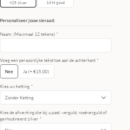
14 kt goud
925 zilver
Personaliseer jouw sieraad:
Naam: (Maximaal 12 tekens)
*
Voeg een persoonlijke tekst toe aan de achterkant
*
Nee
Nee
Ja (+ €15,00)
Kies uw ketting
*
Zonder Ketting
Kies de afwerking die bij u past: verguld, roséverguld of
gerhodineerd zilver
*
Nee