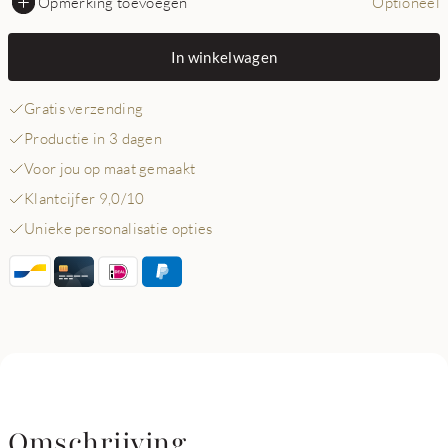
Opmerking toevoegen
Optioneel
In winkelwagen
Gratis verzending
Productie in 3 dagen
Voor jou op maat gemaakt
Klantcijfer 9,0/10
Unieke personalisatie opties
Omschrijving