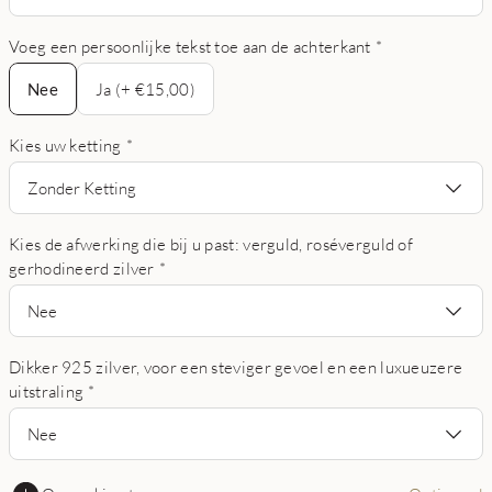
Voeg een persoonlijke tekst toe aan de achterkant
*
Nee
Nee
Ja (+ €15,00)
Kies uw ketting
*
Zonder Ketting
Kies de afwerking die bij u past: verguld, roséverguld of
gerhodineerd zilver
*
Nee
Dikker 925 zilver, voor een steviger gevoel en een luxueuzere
uitstraling
*
Nee