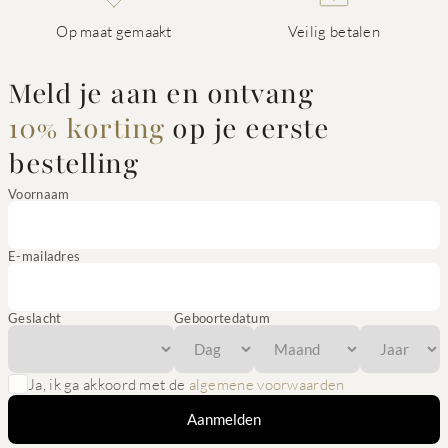
Op maat gemaakt
Veilig betalen
Meld je aan en ontvang
10% korting
op je eerste
bestelling
Voornaam
E-mailadres
Geslacht
Geboortedatum
Ja, ik ga akkoord met de
algemene voorwaarden
Aanmelden