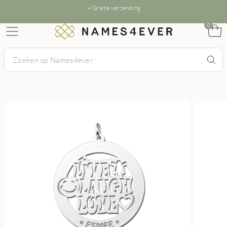
Gratis verzending
0