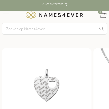
Gratis verzending
0