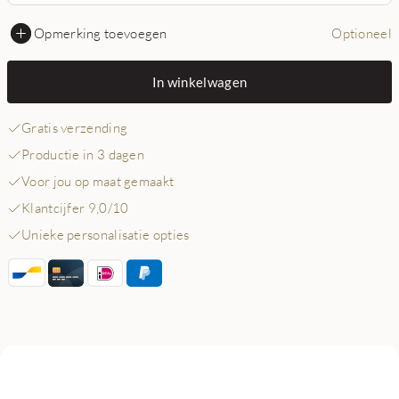
Opmerking toevoegen
Optioneel
In winkelwagen
Gratis verzending
Productie in 3 dagen
Voor jou op maat gemaakt
Klantcijfer 9,0/10
Unieke personalisatie opties