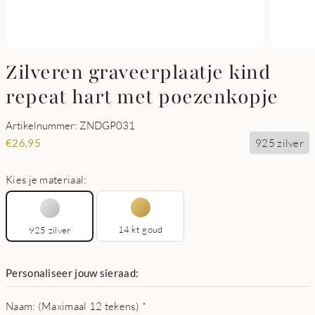
Zilveren graveerplaatje kind
repeat hart met poezenkopje
Artikelnummer: ZNDGP031
925 zilver
€
26,95
Kies je materiaal:
14 kt goud
925 zilver
Personaliseer jouw sieraad:
Naam: (Maximaal 12 tekens)
*