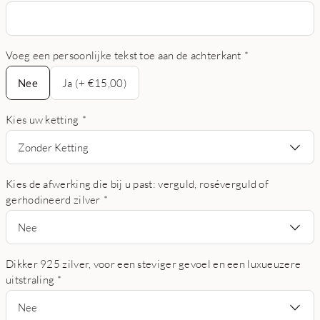
Voeg een persoonlijke tekst toe aan de achterkant
*
Nee
Nee
Ja (+ €15,00)
Kies uw ketting
*
Zonder Ketting
Kies de afwerking die bij u past: verguld, roséverguld of
gerhodineerd zilver
*
Nee
Dikker 925 zilver, voor een steviger gevoel en een luxueuzere
uitstraling
*
Nee