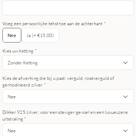
Voeg een persoonlijke tekst toe aan de achterkant
*
Nee
Nee
Ja (+ €15,00)
Kies uw ketting
*
Zonder Ketting
Kies de afwerking die bij u past: verguld, roséverguld of
gerhodineerd zilver
*
Nee
Dikker 925 zilver, voor een steviger gevoel en een luxueuzere
uitstraling
*
Nee