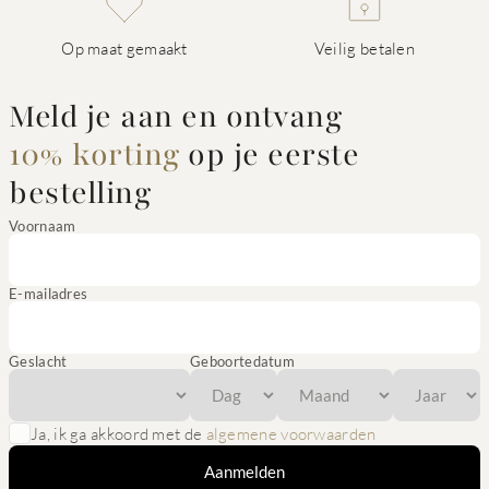
Op maat gemaakt
Veilig betalen
Meld je aan en ontvang
10% korting
op je eerste
bestelling
Voornaam
E-mailadres
Geslacht
Geboortedatum
Ja, ik ga akkoord met de
algemene voorwaarden
Aanmelden