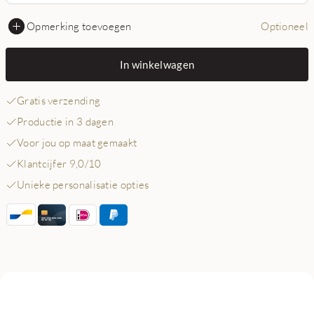
Opmerking toevoegen
Optioneel
In winkelwagen
Gratis verzending
Productie in 3 dagen
Voor jou op maat gemaakt
Klantcijfer 9,0/10
Unieke personalisatie opties