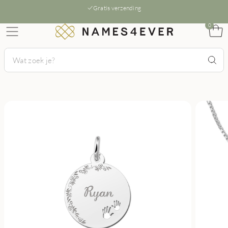
Gratis verzending
0