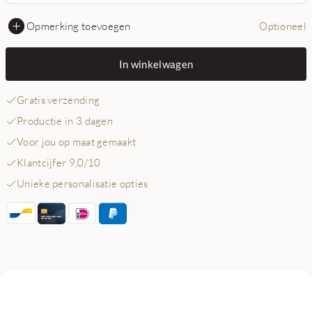
Opmerking toevoegen
Optioneel
In winkelwagen
Gratis verzending
Productie in 3 dagen
Voor jou op maat gemaakt
Klantcijfer 9,0/10
Unieke personalisatie opties