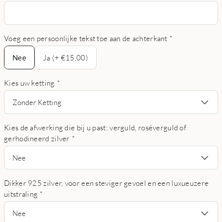
Voeg een persoonlijke tekst toe aan de achterkant
*
Nee
Nee
Ja (+ €15,00)
Kies uw ketting
*
Zonder Ketting
Kies de afwerking die bij u past: verguld, roséverguld of
gerhodineerd zilver
*
Nee
Dikker 925 zilver, voor een steviger gevoel en een luxueuzere
uitstraling
*
Nee