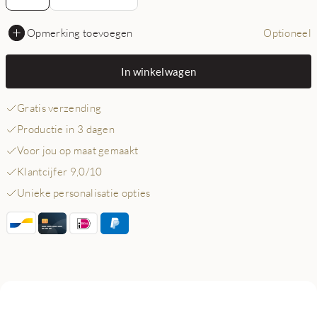
Opmerking toevoegen
Optioneel
In winkelwagen
Gratis verzending
Productie in 3 dagen
Voor jou op maat gemaakt
Klantcijfer 9,0/10
Unieke personalisatie opties